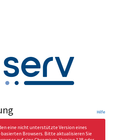
ung
Hilfe
den eine nicht unterstützte Version eines
asierten Browsers. Bitte aktualisieren Sie
rowser auf eine Chromium-Version 138 oder