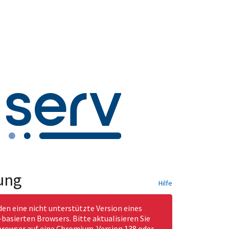
ung
Hilfe
den eine nicht unterstützte Version eines
asierten Browsers. Bitte aktualisieren Sie
rowser auf eine Chromium-Version 138 oder